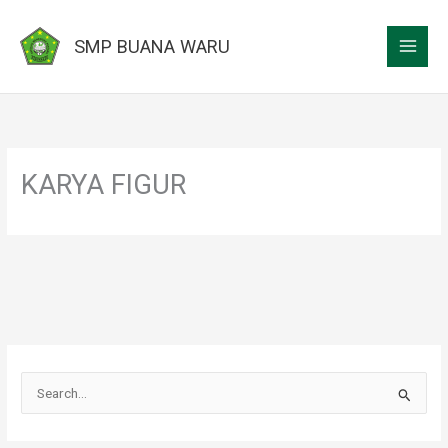
Lewati
ke
SMP BUANA WARU
konten
KARYA FIGUR
C
a
r