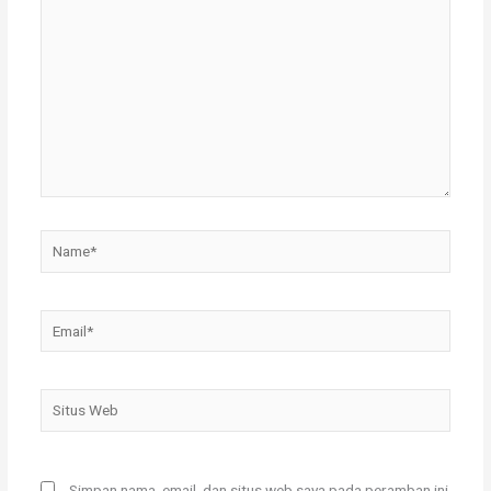
sini..
Name*
Email*
Situs
Web
Simpan nama, email, dan situs web saya pada peramban ini