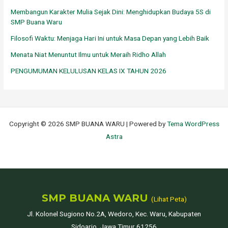
n
Membangun Karakter Mulia Sejak Dini: Menghidupkan Budaya 5S di
t
SMP Buana Waru
u
Filosofi Waktu: Menjaga Hari Ini untuk Masa Depan yang Lebih Baik
k
Menata Niat Menuntut Ilmu untuk Meraih Ridho Allah
:
PENGUMUMAN KELULUSAN KELAS IX TAHUN 2026
Copyright © 2026 SMP BUANA WARU | Powered by
Tema WordPress
Astra
SMP BUANA WARU
(Lihat Peta)
Jl. Kolonel Sugiono No.2A, Wedoro, Kec. Waru, Kabupaten
Sidoarjo, Jawa Timur 61256