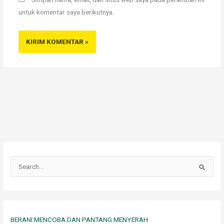
untuk komentar saya berikutnya.
C
a
r
i
u
BERANI MENCOBA DAN PANTANG MENYERAH